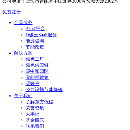
公司地址：上海市普陀区中山北路3000号长城大厦2302室
免费注册
产品服务
AIoT平台
D碳云SaaS服务
能源咨询
节能改造
解决方案
绿色工厂
绿色供应链
碳中和园区
零能耗建筑
碳账户
公共设施节能降碳
关于我们
了解东方低碳
荣誉资质
大事记
基金股东
联系我们